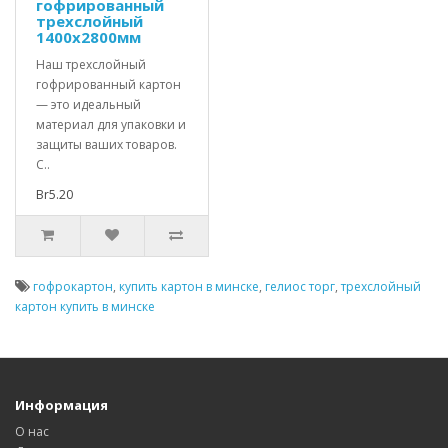
гофрированный
трехслойный
1400x2800мм
Наш трехслойный
гофрированный картон
— это идеальный
материал для упаковки и
защиты ваших товаров.
С..
Br5.20
гофрокартон
,
купить картон в минске
,
гелиос торг
,
трехслойный
картон купить в минске
Информация
О нас